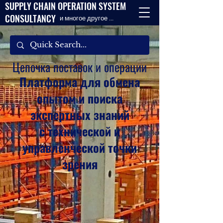
SUPPLY CHAIN OPERATION SYSTEM
CONSULTANCY
и многое другое ...
Цепочка поставок и операции
Платформа для обмена
опытом и поиска
экспертных знаний
с технической и
управленческой точки
зрения